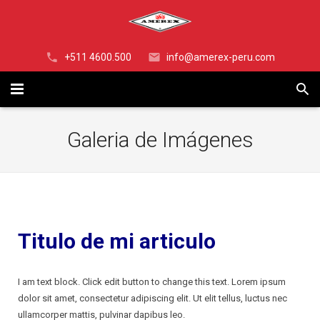
+511 4600.500
info@amerex-peru.com
INICIO
Galeria de Imágenes
NOSOTROS
EXTINTORES
¿OSINERGMIN?
EXTINTOR DE POLVO QUÍMICO SECO ALTA PERFORMANCE
Titulo de mi articulo
RODANTES
EXTINTOR DE POLVO QUÍMICO SECO – ABC
PQS ABC 30 Libras SERIE Z
I am text block. Click edit button to change this text. Lorem ipsum
SISTEMAS
EXTINTOR DE POLVO QUÍMICO SECO – PURPURA K (BC)
RODANTE DE POLVO QUIMICO SECO DE 50 Libras
PQS PK (BC) 30 Libras SERIE Z
dolor sit amet, consectetur adipiscing elit. Ut elit tellus, luctus nec
ullamcorper mattis, pulvinar dapibus leo.