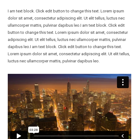
OTROS EQUIPOS
EXTINTOR DE WATER MIST
RODANTE DE POLVO QUIMICO SECO ABC DE 125 Libras
I am text block. Click edit button to change this text. Lorem ipsum
CONTACTO
EXTINTOR DE CLASE K
RODANTE DE POLVO QUIMICO SECO BC DE 125 Libras
MANÓMETROS UL FABRICACIÓN USA PARA EXTINTORES
dolor sit amet, consectetur adipiscing elit. Ut elit tellus, luctus nec
ullamcorper mattis, pulvinar dapibus leo.I am text block. Click edit
EXTINTOR DE HALOTRON
RODANTE DE POLVO QUIMICO 300 LB
LUCES DE EMERGENCIA
button to change this text. Lorem ipsum dolor sit amet, consectetur
adipiscing elit. Ut elit tellus, luctus nec ullamcorper mattis, pulvinar
EXTINTOR CLASE D
RODANTE DE DIOXIDO DE CARBONO C02 DE 50 Libras
MANTAS CONTRA INCENDIO
dapibus leo.I am text block. Click edit button to change this text.
Lorem ipsum dolor sit amet, consectetur adipiscing elit. Ut elit tellus,
EXTINTOR DE AGUA PRESURIZADA
RODANTE DE DIOXIDO DE CARBONO C02 DE 100 Libras
VÁLVULAS CONTRA INCENDIO GIACOMINI
luctus nec ullamcorper mattis, pulvinar dapibus leo.
EXTINTOR DE DIOXIDO DE CARBONO CO2
VÁLVULAS CONTRA INCENDIO WILSON
VALVULAS CONTRA INCENDIO SUNPOOL
VALVULAS ANGULARES SUNPOOL
VALVULAS ANGULARES WILSON
VALVULAS ANGULARES GIACOMINI