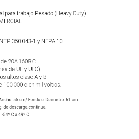
eal para trabajo Pesado (Heavy Duty)
OMERCIAL
 NTP 350.043-1 y NFPA 10
 de 20A:160B:C
nea de UL y ULC)
os altos clase A y B
 100,000 cien mil voltios.
Ancho: 55 cm/ Fondo o Diametro: 61 cm.
 de descarga continua.
54º C a 49º C