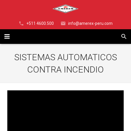
+511 4600.500
info@amerex-peru.com
INICIO
SISTEMAS AUTOMATICOS
NOSOTROS
CONTRA INCENDIO
EXTINTORES
¿OSINERGMIN?
EXTINTOR DE POLVO QUÍMICO SECO ALTA PERFORMANCE
RODANTES
EXTINTOR DE POLVO QUÍMICO SECO – ABC
PQS ABC 30 Libras SERIE Z
SISTEMAS
EXTINTOR DE POLVO QUÍMICO SECO – PURPURA K (BC)
RODANTE DE POLVO QUIMICO SECO DE 50 Libras
PQS PK (BC) 30 Libras SERIE Z