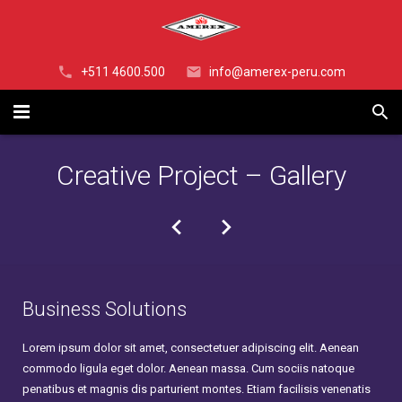
+511 4600.500
info@amerex-peru.com
INICIO
Creative Project – Gallery
NOSOTROS
EXTINTORES
¿OSINERGMIN?
EXTINTOR DE POLVO QUÍMICO SECO ALTA PERFORMANCE
Business Solutions
RODANTES
EXTINTOR DE POLVO QUÍMICO SECO – ABC
PQS ABC 30 Libras SERIE Z
Lorem ipsum dolor sit amet, consectetuer adipiscing elit. Aenean
SISTEMAS
EXTINTOR DE POLVO QUÍMICO SECO – PURPURA K (BC)
RODANTE DE POLVO QUIMICO SECO DE 50 Libras
PQS PK (BC) 30 Libras SERIE Z
commodo ligula eget dolor. Aenean massa. Cum sociis natoque
penatibus et magnis dis parturient montes. Etiam facilisis venenatis