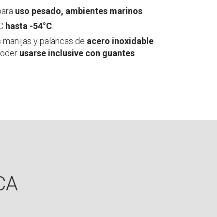
para
uso pesado, ambientes marinos
.
°C
hasta -54°C
.
 manijas y palancas de
acero inoxidable
poder
usarse inclusive con guantes
.
CA