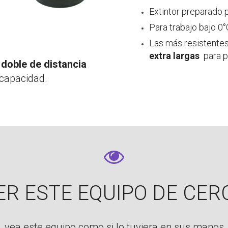
Extintor preparado 
Para trabajo bajo 0
Las más resistentes
extra largas
para 
 doble de distancia
 capacidad.
ER ESTE EQUIPO DE CER
vea este equipo como si lo tuviera en sus manos