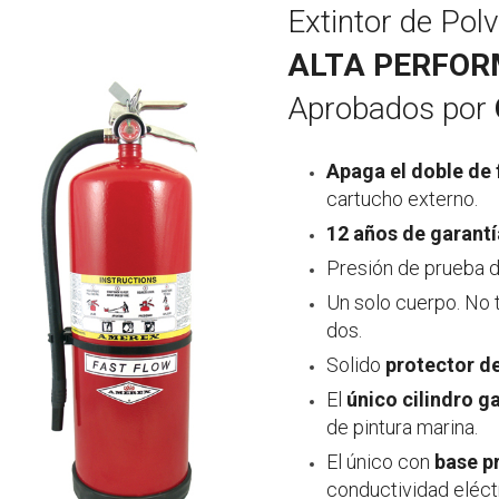
Extintor de Pol
ALTA PERFO
Aprobados por
Apaga el doble de 
cartucho externo.
12 años de garantí
Presión de prueba de
Un solo cuerpo. No t
dos.
Solido
protector 
El
único cilindro g
de pintura marina.
El único con
base p
conductividad eléct