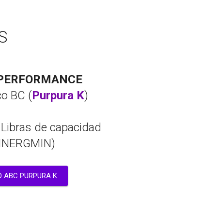
S
 PERFORMANCE
o BC (
Purpura K
)
Libras de capacidad
SINERGMIN)
O ABC PURPURA K