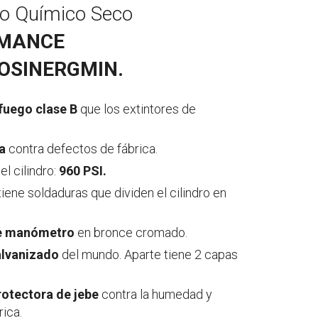
vo Químico Seco
RMANCE
OSINERGMIN.
fuego clase B
que los extintores de
a
contra defectos de fábrica.
l cilindro:
960 PSI.
iene soldaduras que dividen el cilindro en
de manómetro
en bronce cromado.
alvanizado
del mundo. Aparte tiene 2 capas
rotectora de jebe
contra la humedad y
rica.