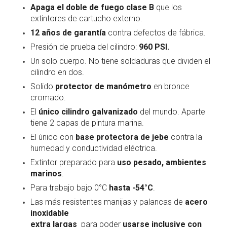
MANGUERAS CONTRA INCENDIO
Apaga el doble de fuego clase B
que los
extintores de cartucho externo.
PITONES CONTRA INCENDIO PROTEK
12 años de garantía
contra defectos de fábrica.
Presión de prueba del cilindro:
960 PSI.
SPRINKLER CONTRA INCENDIO
Un solo cuerpo. No tiene soldaduras que dividen el
cilindro en dos.
Solido
protector de manómetro
en bronce
cromado.
El
único cilindro galvanizado
del mundo. Aparte
tiene 2 capas de pintura marina.
El único con
base protectora de jebe
contra la
humedad y conductividad eléctrica.
Extintor preparado para
uso pesado, ambientes
marinos
.
Para trabajo bajo 0°C
hasta -54°C
.
Las más resistentes manijas y palancas de
acero
inoxidable
extra largas
para poder
usarse inclusive con